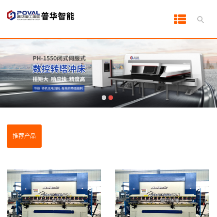
首
页
产
品
中
心
推荐产品
产
品
知
识