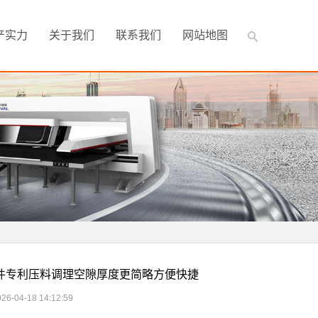
产实力
关于我们
联系我们
网站地图
件专利压料调理空隙厚度更简略方便快捷
04-18 14:12:59