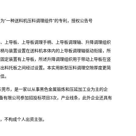
“一种送料机压料调理组件”的专利，授权公告号
、上导板、上导板调理手柄、上导板调理轴、升降调理组织
手柄与装置设置在送料机本体内的上导板调理轴驱动衔接，所
面固定装置有上导板，所述升降调理组织用于带动上导板在竖
与出料托板之间经过设置。本实用新型压料调理空隙厚度更简
更佳。
东莞市，是一家以从事黑色金属锻炼和压延加工业为主的企
设备有限公司参加招投标项目3次，产业线条，此外企业还具有
，不构成个人出资主张。