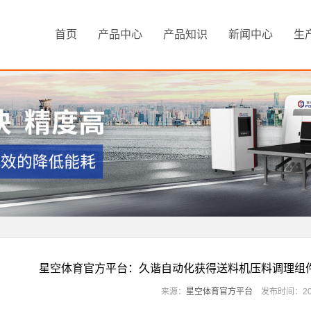
首页
产品中心
产品知识
新闻中心
生
星空体育官方平台：久谐自动化获得送料机压料调理组
来源：
星空体育官方平台
发布时间：2026-