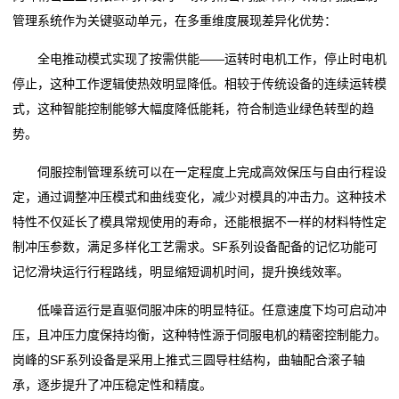
管理系统作为关键驱动单元，在多重维度展现差异化优势：
们
全电推动模式实现了按需供能——运转时电机工作，停止时电机
联
停止，这种工作逻辑使热效明显降低。相较于传统设备的连续运转模
式，这种智能控制能够大幅度降低能耗，符合制造业绿色转型的趋
系
势。
我
伺服控制管理系统可以在一定程度上完成高效保压与自由行程设
们
定，通过调整冲压模式和曲线变化，减少对模具的冲击力。这种技术
特性不仅延长了模具常规使用的寿命，还能根据不一样的材料特性定
网
制冲压参数，满足多样化工艺需求。SF系列设备配备的记忆功能可
站
记忆滑块运行行程路线，明显缩短调机时间，提升换线效率。
地
低噪音运行是直驱伺服冲床的明显特征。任意速度下均可启动冲
压，且冲压力度保持均衡，这种特性源于伺服电机的精密控制能力。
图
岗峰的SF系列设备是采用上推式三圆导柱结构，曲轴配合滚子轴
承，逐步提升了冲压稳定性和精度。