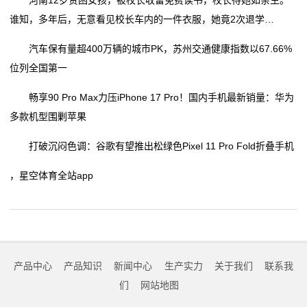
河南12岁贫困女孩，被校长收留免费读书，校长待她如亲生。
谁知，多年后，无意看见校长车内的一件衣服，她竟2次退学…
汽车保有量超400万辆的城市PK，苏州交通健康指数以67.66%
位列全国第一
畅享90 Pro Max力压iPhone 17 Pro！国内手机最新销量：华为
多款机型围剿苹果
打破沉闷色调：谷歌有望推出松绿色Pixel 11 Pro Fold折叠手机
，星空体育全站app
产品中心
产品知识
新闻中心
生产实力
关于我们
联系我
们
网站地图