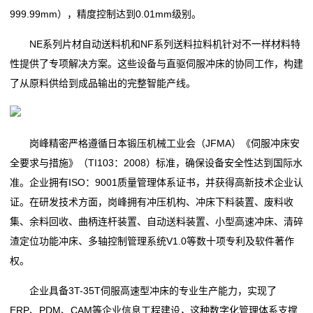
999.99mm），精度控制达到0.01mm级别。
NE系列片材自动送料机和NF系列送料拉料机针对不一样材料特
性提供了专项解决方案。这些设备与直驱伺服冲床的协同工作，构建
了从原料供给到成品输出的完整智能产线。
岗峰精密严格遵循日本锻压机械工业会（JFMA）《伺服冲床安
全要求与措施》（TI103：2008）标准，确保设备安全性达到国际水
准。企业拥有ISO：9001质量管理体系证书，并获得高新技术企业认
证。在研发技术方面，岗峰拥有冲压机构、冲床下料装置、废料收
集、余料回收、曲柄连杆装置、自动送料装置、小型高速冲床、清碎
渣定位功能冲床、多轴控制管理系统V1.0等数十项专利及软件著作
权。
企业具备3T-35T伺服高速型冲床的专业生产能力，实现了
ERP、PDM、CAM等企业信息工程建设，这种数字化管理体系支撑