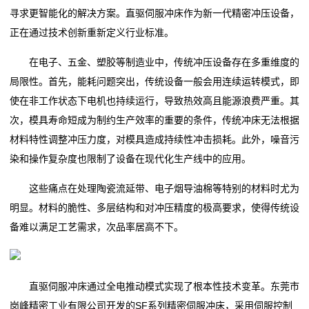
寻求更智能化的解决方案。直驱伺服冲床作为新一代精密冲压设备，
新
正在通过技术创新重新定义行业标准。
闻
在电子、五金、塑胶等制造业中，传统冲压设备存在多重维度的
中
局限性。首先，能耗问题突出，传统设备一般会用连续运转模式，即
心
使在非工作状态下电机也持续运行，导致热效高且能源浪费严重。其
次，模具寿命短成为制约生产效率的重要的条件，传统冲床无法根据
生
材料特性调整冲压力度，对模具造成持续性冲击损耗。此外，噪音污
染和操作复杂度也限制了设备在现代化生产线中的应用。
产
这些痛点在处理陶瓷流延带、电子烟导油棉等特别的材料时尤为
实
明显。材料的脆性、多层结构和对冲压精度的极高要求，使得传统设
力
备难以满足工艺需求，次品率居高不下。
关
于
直驱伺服冲床通过全电推动模式实现了根本性技术变革。东莞市
岗峰精密工业有限公司开发的SF系列精密伺服冲床，采用伺服控制
我