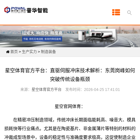
首
页
产
首页
>
生产实力
>
制造装备
品
中
星空体育官方平台：直驱伺服冲床技术解析：东莞岗峰如何
突破传统设备瓶颈
心
来源：
星空体育官方平台
发布时间：2026-04-25 17:41:01
产
品
星空官网体育：
知
在精密冲压制造领域，传统冲床长期面临能耗高、噪音大、模具
损耗快等行业痛点。尤其是在陶瓷基片、非金属薄片等特别的材料的
识
冲裁成型场景中，设备的稳定性与准确度要求极高，这促使制造企业