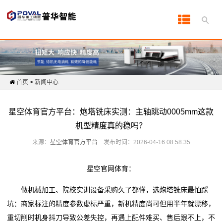
首
页
产
首页
>
新闻中心
品
中
星空体育官方平台：炮塔铣床实测：主轴跳动0005mm这款
机型精度真的稳吗？
心
来源：
星空体育官方平台
发布时间：2026-04-16 08:58:35
产
品
星空官网体育：
知
做机械加工、院校实训设备采购久了都懂，选炮塔铣床最怕踩
坑：商家标注的精度参数虚标严重，新机精度尚可但用半年就漂移，
识
重切削时机身抖刀导致公差失控，再遇上配件难买、售后跟不上，不