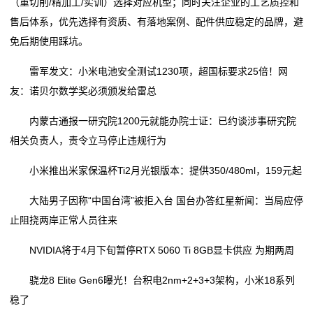
（重切削/精加工/实训）选择对应机型；同时关注企业的工艺质控和
售后体系，优先选择有资质、有落地案例、配件供应稳定的品牌，避
免后期使用踩坑。
雷军发文：小米电池安全测试1230项，超国标要求25倍！网
友：诺贝尔数学奖必须颁发给雷总
内蒙古通报一研究院1200元就能办院士证：已约谈涉事研究院
相关负责人，责令立马停止违规行为
小米推出米家保温杯Ti2月光银版本：提供350/480ml，159元起
大陆男子因称“中国台湾”被拒入台 国台办答红星新闻：当局应停
止阻挠两岸正常人员往来
NVIDIA将于4月下旬暂停RTX 5060 Ti 8GB显卡供应 为期两周
骁龙8 Elite Gen6曝光！台积电2nm+2+3+3架构，小米18系列
稳了