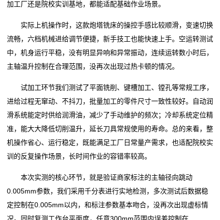
加工厂还是院校实训基地，都能适配基础作业场景。
们
实际上机操作时，这款炮塔铣床的操控手感比较顺滑，变速切换
流畅，六档机械进给调节便捷，新手技工也能快速上手。空运转测试
联
中，机身运行平稳，没有明显异响和异常振动，连续运转数小时后，
系
主轴温升控制在合理范围，没再次出现过热卡顿的情况。
我
试加工环节我们测试了平面铣削、键槽加工、镗孔等常规工序，
进给过程无窜动、不抖刀，批量加工的零件尺寸一致性较好。自动润
们
滑系统能定时供给润滑油，减少了手动维护的频次；冷却系统定位精
网
准，能大大降低切削温升，延长刀具常规使用的寿命。总的来看，整
机操作省心、运行稳定，既能满足工厂日常量产需求，也适配院校实
站
训的反复操作场景，长时间作业的容错率较高。
地
本次实测的核心环节，就是验证商家标注的主轴径向跳动
图
0.005mm参数，我们采用千分表进行实地检测，多次测试后数据稳
定控制在0.005mm以内，和标注参数基本吻合，没再次出现虚标情
况。同时复测工作台平面度，任意300mm范围内误差控制在