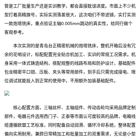
管是工厂批量生产还是实训教学，都会直接耽误进度。市面上不少机
新
型打着高精旗号，实际实测落差很大，这次咱们不带滤镜，实打实测
闻
一款炮塔铣床，重点验证主轴0.005mm跳动的真实性，给同行做个
客观参考。
中
心
本次实测的是青岛台正精密机械的炮塔铣床，整机开箱后没有冗
余的花哨设计，标配配置完全贴合机加工、实训的常规工况需求。机
生
身采用一体式铸造结构，搭配规整的线路布局和防护设计，基础配件
包含精密平口钳、压板、夹头等常用部件，到手后只需完成接电、限
产
位调试就能投入到正常的使用中，不用额外加装基础配件。
实
力
核心配置方面，三轴丝杆、主轴组件、传动齿轮均采用品牌定制
关
部件，电器元件选用西门子、正泰等市面认可度较高的品牌，电箱线
缆遵循欧盟工艺标准，同时配备自动润滑、循环冷却系统，整体配置
于
偏向实用耐用，兼顾日常精加工和批量加工的双重需求，无论是小型
我