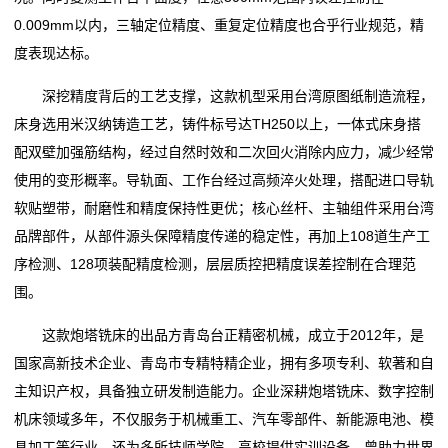
0.009mm以内，三轴定位精度、重复定位精度也合乎行业规范，精
度表现达标。
深挖精度背后的工艺支撑，这款机型采用台湾原图纸制造流程，
床身选用米汉纳铸造工艺，铸件标号达TH250以上，一体式床身搭
配双壁加强筋结构，经过自然时效和二次回火消除内应力，减少经常
使用的变形概率。导轨面、工作台经过高频淬火处理，搭配进口导轨
软贴塑带，耐磨性和精度保持性更优；核心丝杆、主轴组件采用台湾
品牌部件，从部件源头保障精度传递的稳定性，再加上108道生产工
序检测、128项装配精度检测，层层质控把精度误差控制在合理范
围。
这款炮塔铣床的出品方青岛台正精密机械，成立于2012年，是
国家高新技术企业、青岛市专精特精企业，拥有多项专利、软著和自
主知识产权，具备独立研发制造能力。企业深耕炮塔铣床、数字控制
机床领域多年，不仅服务于机械重工、汽车零部件、新能源电池、模
具加工等行业，还为多所技师学院、高校提供实训设备，曾助力世界