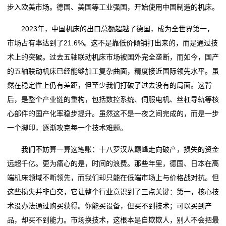
步入欧美市场。德国、美国等工业强国，开始使用中国制造的机床。
2023年，中国机床的出口总额超越了德国，成为全世界第一，
市场占有率达到了21.6%。这不是靠低价倾销打出来的，而是通过技
术上的突破。过去五轴联动机床市场被国外完全垄断，而如今，国产
的五轴联动机床已经能够加工复杂曲面，精度接近国际领先水平。虽
然在稳定性上仍有差距，但至少我们打破了过去没有的局面。这背
后，是整个产业链的重构，包括数控系统、伺服电机、丝杠导轨等核
心部件的国产化率稳步提升。虽然这不是一夜之间完成的，而是一步
一个脚印，逐渐攻克每一个技术难题。
我们不妨算一算这笔账：十八罗汉从巅峰走向破产，损失的资金
远超千亿。更为痛心的是，时间的浪费。那些年里，德国、日本在高
端机床领域不断领先，而我们却只能在低端市场上与价格战对抗。但
这些损失并非白交，它让整个行业意识到了三点关键：第一，核心技
术没办法通过购买获得。你能买设备，但买不到技术；可以买到产
品，却买不到能力。市场换技术，这根本是自欺欺人，别人不会把最