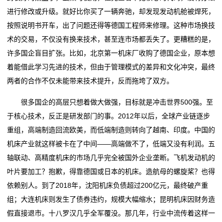
进行修改或升级。就好比你买了一辆奔驰，却发现发动机舱被焊死，
按照说明书开车，出了问题还得等德国工程师来修理。这种市场换技
术的交易，不仅没有换来技术，甚至连市场都丢失了。更糟糕的是，
许多国企盲目扩张。比如，北京第一机床厂收购了德国企业，原本想
着能借此学习先进的技术，但由于管理模式的差异和文化冲突，最终
两者的合作不仅未能带来技术提升，反而拖垮了双方。
很多国企的高层只想着做大做强，目标就是冲击世界500强。至
于核心技术，反正是研发部门的事。2012年以后，全球产业链逐步
重组，高端制造回流欧美，而低端制造则转向了越南、印度。中国的
机床产业就这样被卡在了中间——高端做不了，低端又没有利润。五
轴联动、高精度机床的市场几乎完全被国外企业垄断。飞机发动机的
叶片要加工？抱歉，得靠德国或日本的机床。造航母的螺旋桨？也得
依赖别人。到了2018年，沈阳机床负债超过200亿元，最终破产重
组；大连机床则发生了债券违约，规模大幅缩水；昆明机床因财务造
假直接退市。十八罗汉几乎全军覆没。那几年，行业中流传着这样一