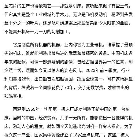
至芯片的生产也得依赖它——那就是机床。这听起来似乎有些土气，
新
但它其实是整个工业领域的手术刀。无论是飞机发动机上精密到头发
闻
丝十分之一的叶片，还是航母螺旋桨上那些复杂到令人眼花的曲面，
不能离开机床一刀一刀的切削加工。
中
心
它是制造所有机器的机器，业内称它为工业母机。谁掌握了最顶
尖的机床，谁就能制造出最先进的武器和最精密的设备。中国机床近
生
年来的起伏，可谓一部悬疑剧的剧情：曾经占据世界第一的位置，却
突然全线，然而如今又以惊人的姿态反击。2023年前三季度，行业
产
利润暴增28%，出口额首次超越德国，跃居全球第一。可在这场翻盘
实
的背后，埋藏着一个国家花费了70年，交了无数学费，才领悟出的
残酷真相。
力
回溯到1955年，沈阳第一机床厂成功制造了新中国的第一台车
关
床。当时的中国，经济贫弱，几乎一无所有，能够造出一台像样的机
于
床，激动人心的程度，就如同今天能造出光刻机一样令人振奋。为了
振兴这一产业，国家集中资源建立了18家重点机床厂，这些厂被人
我