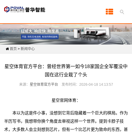
首
页
产
首页
>
新闻中心
品
中
星空体育官方平台：曾经世界第一如今18家国企全军覆没中
国在这行业栽了个头
心
来源：
星空体育官方平台
发布时间：2026-04-18 14:13:57
产
品
星空官网体育：
知
本以为这是件小事，没想到它背后隐藏着一个巨大的棋局。作为
半历写书，我想带你换个角度去审视这样一个世界。提到卡脖子技
识
术，大多数人会立刻想到芯片，但有一个比芯片更为致命的东西，甚