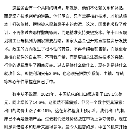
这些民企有一个共同的特点，那就是：他们不依赖关系和补贴，
而是坚守技术创新的道路。他们明白，只有掌握核心技术，才能从根
本上打破依赖、摆脱被人牵着鼻子走的命运。这次，国家也吸取了教
训，不再像过去那样撒胡椒面，而是精准支持关键技术。第十四五规
划将工业母机列为国家重要战略，国家大基金也开始直接投资研发技
术。政策的方向发生了根本性的转变：不再单纯看销售额，而是更看
重核心部件的自主率；不再看产量，而是更加关注高端技术的突破。
行业的逻辑发生了彻底反转。过去是赚什么做什么，现在则是缺什么
就攻什么。即便利润只有2.6%，也必须先把数控系统、主轴、导轨
等核心部件掌握在自己手中。
数字从不说谎。2023年，中国机床的出口额达到了129.1亿美
元，同比增长了14.6%。这虽然不算震撼，但另一个数字更具深意：
出口的均价上涨了40.19%。这在某种程度上预示着，我们出口的机
床已不再是低端产品。过去我们通过价格战在市场上争夺份额，现在
则是凭借技术和质量来赢得竞争。最令人振奋的是，中国的机床开始