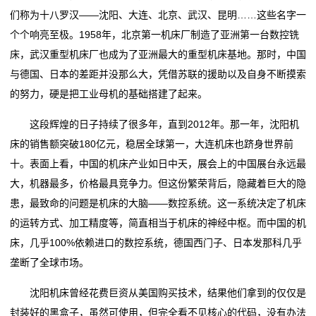
们称为十八罗汉——沈阳、大连、北京、武汉、昆明……这些名字一
们
个个响亮至极。1958年，北京第一机床厂制造了亚洲第一台数控铣
床，武汉重型机床厂也成为了亚洲最大的重型机床基地。那时，中国
联
与德国、日本的差距并没那么大，凭借苏联的援助以及自身不断摸索
系
的努力，硬是把工业母机的基础搭建了起来。
我
这段辉煌的日子持续了很多年，直到2012年。那一年，沈阳机
床的销售额突破180亿元，稳居全球第一，大连机床也跻身世界前
们
十。表面上看，中国的机床产业如日中天，展会上的中国展台永远最
网
大，机器最多，价格最具竞争力。但这份繁荣背后，隐藏着巨大的隐
患，最致命的问题是机床的大脑——数控系统。这一系统决定了机床
站
的运转方式、加工精度等，简直相当于机床的神经中枢。而中国的机
地
床，几乎100%依赖进口的数控系统，德国西门子、日本发那科几乎
垄断了全球市场。
图
沈阳机床曾经花费巨资从美国购买技术，结果他们拿到的仅仅是
封装好的黑盒子，虽然可使用，但完全看不见核心的代码，没有办法