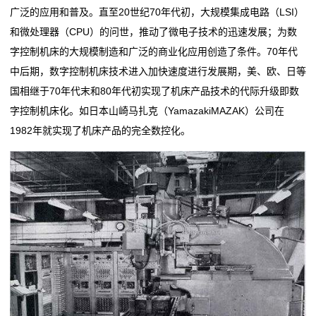
广泛的应用和普及。直至20世纪70年代初，大规模集成电路（LSI）
和微处理器（CPU）的问世，推动了微电子技术的迅速发展；为数
字控制机床的大规模制造和广泛的商业化应用创造了条件。70年代
中后期，数字控制机床技术进入加快速度进行发展期，美、欧、日等
国相继于70年代末和80年代初实现了机床产品技术的代际升级即数
字控制机床化。如日本山崎马扎克（YamazakiMAZAK）公司在
1982年就实现了机床产品的完全数控化。