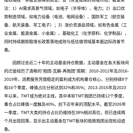
推荐围绕一季报业绩得到验证、景气有望延续的领域布局，着重关
注：1）AI需求高景气领域，如电子（半导体）、电力；2）出口优
势制造领域，如电力设备（电池、电网设备）、国防军工（航空装
备、航天装备、军工电子）；3）涨价资源品领域，如有色金属（工
业金属、能源金属、小金属）、基础化工（化学原料、化学制品），
同时持续跟踪稳增长政策落地成效与低估值领域基本面边际改善节
奏。
回顾过去近二十年的主动基金持仓数据，主动基金在各大板块间
的迁徙经历了清晰的“抱团-瓦解-再抱团”周期：2010-2012年及2016-
2019年，消费服务凭借稳定的盈利成为机构重仓核心，分别持续8个
和16个季度，峰值占比分别达到32%和35%；2013-2015年及2023
年以来，TMT成为绝对主线，其中本轮TMT抱团已持续12个季度，
重仓占比峰值一度触及40%，创下近年来的顶配水平。截至2026年
一季度，TMT大类的持仓占比仍维持在38%相对高位，但已连续两
个月出现回落，显示出主动基金在TMT板块的极致抱团出现松动迹
象。