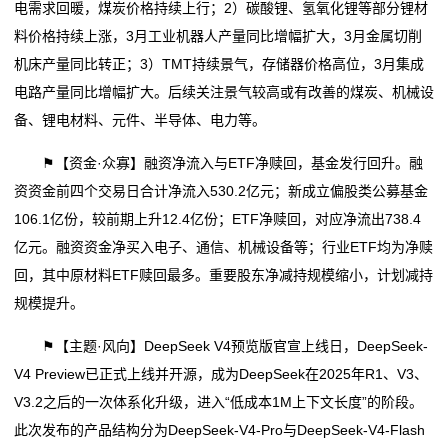
电需求回暖，煤炭价格持续上行；2）碳酸锂、氢氧化锂等部分锂材
料价格持续上涨，3月工业机器人产量同比增幅扩大，3月金属切削
机床产量同比转正；3）TMT持续景气，存储器价格高位，3月集成
电路产量同比增幅扩大。后续关注景气较高或有改善的煤炭、机械设
备、锂电材料、元件、半导体、电力等。
⚑【资金·众寡】融资净流入与ETF净赎回，基金发行回升。融
资资金前四个交易日合计净流入530.2亿元；新成立偏股类公募基金
106.1亿份，较前期上升12.4亿份；ETF净赎回，对应净流出738.4
亿元。融资资金净买入电子、通信、机械设备等；行业ETF均为净赎
回，其中原材料ETF赎回最多。重要股东净减持规模缩小，计划减持
规模提升。
⚑【主题·风向】DeepSeek V4预览版官宣上线日，DeepSeek-
V4 Preview已正式上线并开源，成为DeepSeek在2025年R1、V3、
V3.2之后的一次体系化升级，进入“低成本1M上下文长度”的阶段。
此次发布的产品结构分为DeepSeek-V4-Pro与DeepSeek-V4-Flash