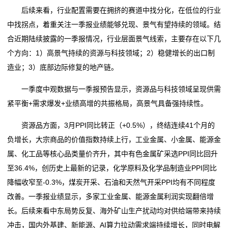
后续来看，行业配置需要在拥挤的赛道中找分化，在低位的行业
中找拐点，着重关注一季报业绩能够兑现、景气有望持续的领域。结
合近期陆续披露的一季报情况，行业层面景气线索，主要存在以下几
个方向：1）高景气持续的资源与科技领域；2）稳健增长的出口制
造业；3）底部边际修复的地产链。
一季度中观数据与一季报预告显示，资源品与科技领域呈现供需
紧平衡+需求爆发+业绩高增的共振格局，高景气具备强持续性。
资源品方面，3月PPI同比转正（+0.5%），终结连续41个月的
负增长，大宗商品的价值指数持续上行，工业金属、小金属、能源金
属、化工品等核心品类量价齐升，其中有色金属矿采选PPI同比回升
至36.4%，创历史上最新的记录，化学原料及化学品制造业PPI同比
降幅收窄至-0.3%，煤炭开采、石油和天然气开采PPI均有不同程度
改善。一季报业绩显示，多家工业金属、能源金属利润实现翻倍增
长。后续来看中东局势反复、海外矿山生产扰动均对供给端带来持续
冲击，国内外基建、新能源、AI算力拉动需求端持续增长，同时电解