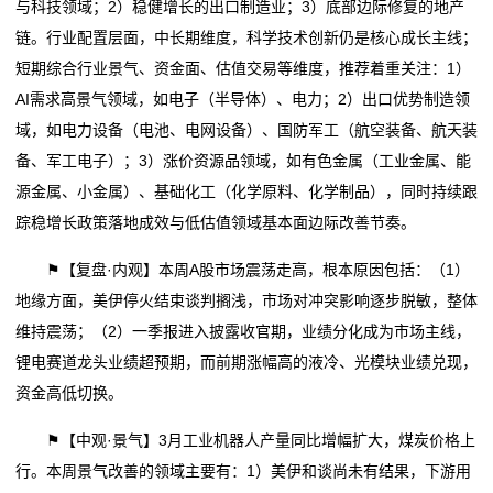
与科技领域；2）稳健增长的出口制造业；3）底部边际修复的地产
链。行业配置层面，中长期维度，科学技术创新仍是核心成长主线；
们
短期综合行业景气、资金面、估值交易等维度，推荐着重关注：1）
联
AI需求高景气领域，如电子（半导体）、电力；2）出口优势制造领
域，如电力设备（电池、电网设备）、国防军工（航空装备、航天装
系
备、军工电子）；3）涨价资源品领域，如有色金属（工业金属、能
我
源金属、小金属）、基础化工（化学原料、化学制品），同时持续跟
踪稳增长政策落地成效与低估值领域基本面边际改善节奏。
们
⚑【复盘·内观】本周A股市场震荡走高，根本原因包括：（1）
网
地缘方面，美伊停火结束谈判搁浅，市场对冲突影响逐步脱敏，整体
站
维持震荡；（2）一季报进入披露收官期，业绩分化成为市场主线，
锂电赛道龙头业绩超预期，而前期涨幅高的液冷、光模块业绩兑现，
地
资金高低切换。
图
⚑【中观·景气】3月工业机器人产量同比增幅扩大，煤炭价格上
行。本周景气改善的领域主要有：1）美伊和谈尚未有结果，下游用