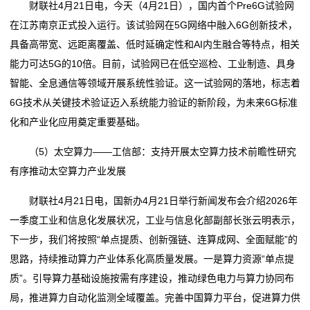
财联社4月21日电，今天（4月21日），国内首个Pre6G试验网
在江苏南京正式投入运行。该试验网在5G网络中融入6G创新技术，
具备高带宽、远距离覆盖、低时延确定性和AI内生融合等特点，相关
能力可达5G的10倍。目前，试验网已在低空巡检、工业制造、具身
智能、全息通信等领域开展系统性验证。这一试验网的落地，标志着
6G技术从关键技术验证迈入系统能力验证的新阶段，为未来6G标准
化和产业化应用奠定重要基础。
（5）太空算力——工信部：支持开展太空算力技术前瞻性研究
有序推动太空算力产业发展
财联社4月21日电，国新办4月21日举行新闻发布会介绍2026年
一季度工业和信息化发展状况，工业与信息化部副部长张云明表示，
下一步，我们将按照“单点提质、创新强链、连算成网、全面赋能”的
思路，持续推动算力产业体系化高质量发展。一是算力资源“单点提
质”。引导算力基础设施按需有序建设，推动绿色电力与算力协同布
局，推进算力自动化监测全域覆盖。完善中国算力平台，促进算力供