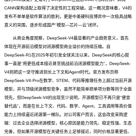
CANN架构适配上取得了决定性的工程突破。这一概况意味着，V4的
发布不单单是软件算法的胜利，更是中美硬科技博弈中一次极具战略
意义的突围，逐步形成国产“模型—芯片—云”闭环。
从商业角度观察，DeepSeek-V4最显著的产业趋势意义，首先
体现在开源前沿模型对闭源模型商业溢价的持续压缩。自
DeepSeek-R1在2025年初引发全球关注以来，DeepSeek的核心叙
事一直是“用更低成本接近甚至挑战前沿闭源模型能力”，DeepSeek-
V4则把这一坚守推进到长上下文和Agent时代。官方发布页称
DeepSeek-V4-Pro在数学、STEM、代码等推理任务上超过当前开源
模型，并与顶级闭源模型竞争，虽然不能简单把单项分数等同于全面
领先，但DeepSeek-V4的出现至少说明，开源模型已不再只是“便宜
替代品”，而是在长上下文、代码、数学、Agent、工具调用等高价值
能力上持续逼近闭源第一梯队。对公司客户而言，这会改变采购逻
辑：过去企业选择闭源模型，核心原因是能力领先、稳定性强、生态
完善，但如果开源模型在关键任务上足够接近，同时价格显著更低、