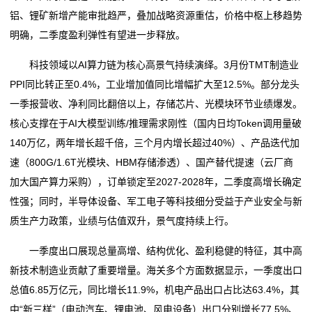
铝、锂矿新增产能审批趋严，叠加战略资源重估，价格中枢上移趋势
明确，二季度盈利弹性有望进一步释放。
科技领域以AI算力链为核心高景气持续演绎。3月份TMT制造业
PPI同比转正至0.4%，工业增加值同比增幅扩大至12.5%。部分龙头
一季报营收、净利同比翻倍以上，存储芯片、光模块环节业绩爆发。
核心支撑在于AI大模型训练/推理需求刚性（国内日均Token调用量破
140万亿，两年增长超千倍，三个月内增长超过40%）、产品迭代加
速（800G/1.6T光模块、HBM存储渗透）、国产替代提速（云厂商
加大国产算力采购），订单锁定至2027-2028年，二季度高增长确定
性强；同时，半导体设备、军工电子等科技细分受益于产业安全与新
质生产力政策，业绩与估值双升，景气度持续上行。
一季度出口展现总量高增、结构优化、盈利稳健的特征，其中高
新技术制造业贡献了重要增量。海关多个方面数据显示，一季度出口
总值6.85万亿元，同比增长11.9%，机电产品出口占比达63.4%，其
中“新三样”（电动汽车、锂电池、风电设备）出口分别增长77.5%、