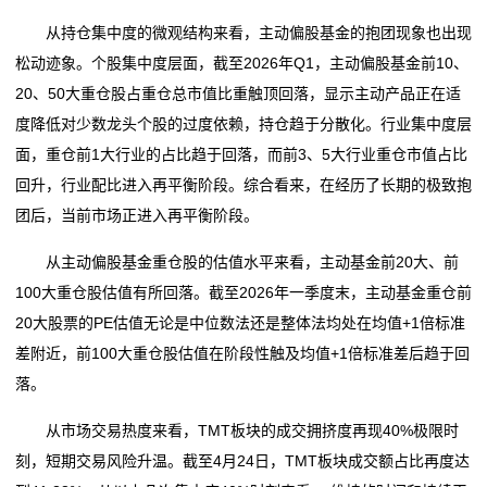
从持仓集中度的微观结构来看，主动偏股基金的抱团现象也出现
松动迹象。个股集中度层面，截至2026年Q1，主动偏股基金前10、
20、50大重仓股占重仓总市值比重触顶回落，显示主动产品正在适
度降低对少数龙头个股的过度依赖，持仓趋于分散化。行业集中度层
面，重仓前1大行业的占比趋于回落，而前3、5大行业重仓市值占比
回升，行业配比进入再平衡阶段。综合看来，在经历了长期的极致抱
团后，当前市场正进入再平衡阶段。
从主动偏股基金重仓股的估值水平来看，主动基金前20大、前
100大重仓股估值有所回落。截至2026年一季度末，主动基金重仓前
20大股票的PE估值无论是中位数法还是整体法均处在均值+1倍标准
差附近，前100大重仓股估值在阶段性触及均值+1倍标准差后趋于回
落。
从市场交易热度来看，TMT板块的成交拥挤度再现40%极限时
刻，短期交易风险升温。截至4月24日，TMT板块成交额占比再度达