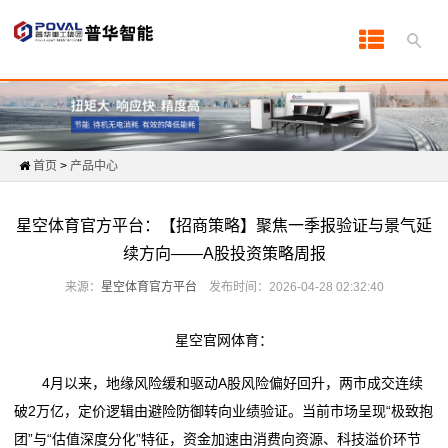
首
页
产
首页
>
产品中心
品
中
星空体育官方平台：【招商策略】聚焦一季报验证与景气延
续方向——A股投资策略周报
心
来源：
星空体育官方平台
发布时间：2026-04-28 02:32:40
产
品
星空官网体育：
知
4月以来，地缘风险缓和驱动A股风险偏好回升，两市成交连续
破2万亿，定价逻辑由避险防御转向业绩验证。当前市场呈现“极致抱
识
团”与“估值深度分化”特征，资金加速由消费向资源、科技溢价环节