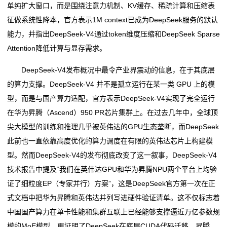
单纯扩大窗口，而是围绕注意力机制、KV缓存、稀疏计算和压缩表
征做系统性降本，官方表示1M context已成为DeepSeek服务的默认
能力，并指出DeepSeek-V4通过token维度压缩和DeepSeek Sparse
Attention降低计算与显存需求。
DeepSeek-V4发布概况中最令产业界震动的信息，在于其底层
的算力支撑。DeepSeek-V4 并不是孤立运行在某一类 GPU 上的模
型，而是与国产算力适配，官方表示DeepSeek-V4实现了完全运行
在华为昇腾（Ascend）950 PR芯片集群上。在过去几年中，全球顶
尖大模型的训练和推理几乎被英伟达的GPU生态垄断，而DeepSeek
此前也一直依靠高度优化的算力调度在有限的英伟达芯片上构建模
型。然而DeepSeek-V4的发布彻底改变了这一叙事，DeepSeek-V4
技术报告中提及“我们在英伟达GPU和华为昇腾NPU两个平台上均验
证了细粒度EP（专家并行）方案”，这是DeepSeek官方第一次在正
式文档中把华为昇腾和英伟达并列写进硬件验证清单。这不仅标志着
中国国产算力在单卡性能和集群互联上已经能够支撑逼近万亿参数规
模的MoE模型，更证明了DeepSeek在底层CUDA代码迁移、昇腾