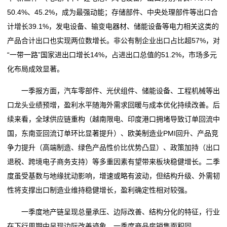
50.4%、45.2%，成为最强动能；存储部件、中央处理部件等出口合
计增长39.1%，发电设备、输变电器材、储能设备等电力相关这类的
产品合计出口也实现两位数增长。非公有制企业出口占比超57%，对
“一带一路”国家进出口增长14%，占进出口总值的51.2%，市场多元
化布局成效显著。
一季报方面，汽车零部件、光伏组件、储能设备、工程机械等出
口龙头业绩预增，盈利水平随海外需求回暖与成本优化持续改善。后
续来看，全球供应链重构（越南限电、印度港口拥堵导致订单回流中
国，东南亚回流订单环比显著提升）、欧美制造业PMI回升、产品竞
争力提升（高端制造、绿色产品性价比优势凸显）、政策加持（出口
退税、跨境电子商务支持）等多重因素有望带来板块稳健增长。二季
度虽受基数与地缘扰动影响，增速或略有波动，但结构升级、外需韧
性将支撑出口制造业维持稳健增长，盈利确定性相对较强。
一季度地产链呈现总量承压、边际改善、结构分化的特征，行业
在下行周期中呈现边际改善迹象。一季度商品房销售面积同