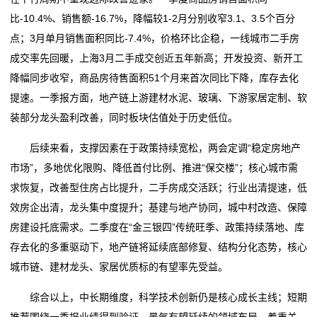
比-10.4%、销售额-16.7%，降幅较1-2月分别收窄3.1、3.5个百分
点；3月单月销售面积同比-7.4%，价格环比企稳，一线城市二手房
成交率先回暖，上海3月二手成交创近五年新高；开发投资、新开工
降幅同步收窄，商品房待售面积51个月来首次同比下降，库存去化
提速。一季报方面，地产链上游建材水泥、玻璃、下游家居定制、软
装部分龙头盈利改善，同时板块估值处于历史低位。
后续来看，支撑因素在于政策持续宽松，两会定调“稳定房地产
市场”，多地优化限购、降低首付比例、推进“保交楼”；核心城市需
求恢复，改善型住房占比提升，二手房成交活跃；行业出清提速，低
效房企出清，龙头集中度提升；基建与地产协同，城中村改造、保障
房建设托底需求。二季度在“金三银四”传统旺季、政策持续落地、库
存去化的多重驱动下，地产链将延续底部修复、结构分化态势，核心
城市链、建材龙头、家居优质标的有望率先受益。
综合以上，中长期维度，科学技术创新仍是核心成长主线；短期