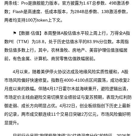
两条线：Pro是旗舰能力版本，官方披露为1.6T总参数、49B激活参
数；Flash是高速度、低成本版本，为284B总参数、13B激活参数，
两者均支持100万token上下文。
⚑【数据·估值】本周整体A股估值水平较上周上行，万得全A指
数PE（TTM）为18.8，处于历史估值水平的83.9%分位数。本周指
数估值多数上行，其中，农林渔牧、房地产、美容护理估值涨幅居
前，有色金属、计算机、商贸零售估值跌幅居前。
4月以来，随着美伊停火协议达成及地缘风险实质性缓和，A股
市场风险偏好快速修复。指数在4000-4100点区间震荡，成功收复2
月底以来的跌幅。伴随4月17日霍尔木兹海峡重开，避险逻辑出清，
市场定价主线由避险交易切换至业绩验证与复苏预期，表现为红利防
御走弱、成长方向明显占优。4月22日，创业板综指创下历史上最新
的记录，两市成交额连续11个交易日突破2万亿元，市场风险偏好明
显提升。
目前行业呈现“抱团极致演绎”与“估值深度分化”的特征。2026年