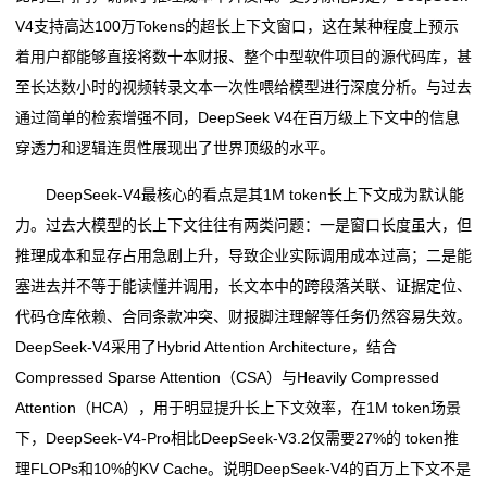
V4支持高达100万Tokens的超长上下文窗口，这在某种程度上预示
着用户都能够直接将数十本财报、整个中型软件项目的源代码库，甚
至长达数小时的视频转录文本一次性喂给模型进行深度分析。与过去
通过简单的检索增强不同，DeepSeek V4在百万级上下文中的信息
穿透力和逻辑连贯性展现出了世界顶级的水平。
DeepSeek-V4最核心的看点是其1M token长上下文成为默认能
力。过去大模型的长上下文往往有两类问题：一是窗口长度虽大，但
推理成本和显存占用急剧上升，导致企业实际调用成本过高；二是能
塞进去并不等于能读懂并调用，长文本中的跨段落关联、证据定位、
代码仓库依赖、合同条款冲突、财报脚注理解等任务仍然容易失效。
DeepSeek-V4采用了Hybrid Attention Architecture，结合
Compressed Sparse Attention（CSA）与Heavily Compressed
Attention（HCA），用于明显提升长上下文效率，在1M token场景
下，DeepSeek-V4-Pro相比DeepSeek-V3.2仅需要27%的 token推
理FLOPs和10%的KV Cache。说明DeepSeek-V4的百万上下文不是