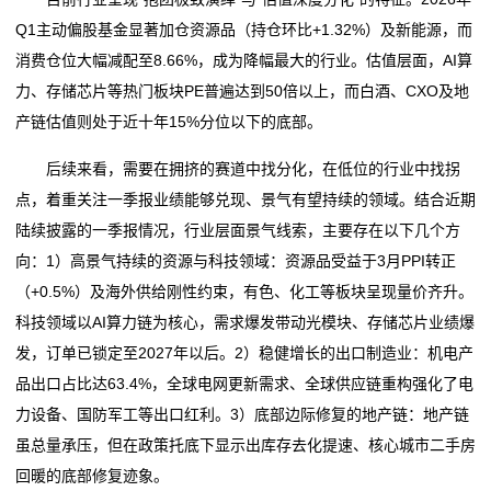
Q1主动偏股基金显著加仓资源品（持仓环比+1.32%）及新能源，而
消费仓位大幅减配至8.66%，成为降幅最大的行业。估值层面，AI算
力、存储芯片等热门板块PE普遍达到50倍以上，而白酒、CXO及地
产链估值则处于近十年15%分位以下的底部。
后续来看，需要在拥挤的赛道中找分化，在低位的行业中找拐
点，着重关注一季报业绩能够兑现、景气有望持续的领域。结合近期
陆续披露的一季报情况，行业层面景气线索，主要存在以下几个方
向：1）高景气持续的资源与科技领域：资源品受益于3月PPI转正
（+0.5%）及海外供给刚性约束，有色、化工等板块呈现量价齐升。
科技领域以AI算力链为核心，需求爆发带动光模块、存储芯片业绩爆
发，订单已锁定至2027年以后。2）稳健增长的出口制造业：机电产
品出口占比达63.4%，全球电网更新需求、全球供应链重构强化了电
力设备、国防军工等出口红利。3）底部边际修复的地产链：地产链
虽总量承压，但在政策托底下显示出库存去化提速、核心城市二手房
回暖的底部修复迹象。