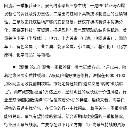
回流。一季报验证下，景气线索聚焦三条主线：一是PPI转正与AI爆
新
发驱动的资源及算力重估；二是出海红利下高新技术制造业的业绩韧
闻
性；三是政策托底后地产链的底部修复。建议在拥挤赛道中优选分
化，围绕硬科技与真资源，把握盈利与景气双驱动的结构性机遇，着
中
重关注电子（半导体）、电力、电力设备（电池、电网设备）、国防
心
军工、有色金属（工业金属、能源金属、小金属）、基础化工（化学
原料、化学制品）等领域。
生
⚑【观策·论市】聚焦一季报验证与景气延续方向。4月以来，随
产
着地缘风险实质性缓和，A股风险偏好快速修复，沪指在4000-4100
实
点区间震荡收复前期跌幅。市场定价逻辑由“避险交易”转向“业绩验
证”，两市成交额稳居2万亿上方，呈现明显的成长优于价值风格。行
力
业呈现“抱团极致演绎”与“估值深度分化”的特征。后续来看，需要在
关
拥挤的赛道中找分化，在低位的行业中找拐点，着重关注一季报业绩
能够兑现、景气有望持续的领域。结合近期陆续披露的一季报情况，
于
行业层面景气线索，主要存在以下几个方向：1）高景气持续的资源
我