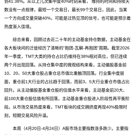
到41.38%。从以上几次集中度40%时刻来看， 维持的时间和持续天
数没有一点规律，最短一个交易日，最长99个交易日，因此，当某
一个方向成交量突破40%，可能是过热见顶的信号，也可能是预示着
热度渐入佳境。
综合来看，回顾过去近二十年的主动基金持仓数据，主动基金在
各大板块间的迁徙经历了清晰的“抱团-瓦解-再抱团”周期。截至2026
年一季度，TMT大类的持仓占比仍维持在38%相对高位，但已连续
两个月出现回落。从持仓集中度的微观结构来看，主动偏股基金前
10、20、50大重仓股占重仓总市值比重触顶回落。行业集中度层
面，重仓前1大行业的占比趋于回落，而前3、5大行业重仓市值占比
回升。从主动偏股基金重仓股的估值水平来看，主动基金前20大、
前100大重仓股估值有所回落，主动基金重仓股进入阶段性再平衡阶
段。从市场交易热度来看，TMT板块的成交拥挤度再现40%极限时
刻，短期交易风险升温。
本周（4月20日-4月24日）A股市场主要指数涨多跌少。主要指