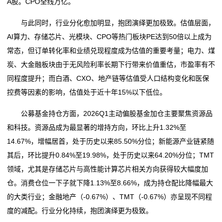
A股。CPO全线万亿。
与此同时，行业分化愈加明显，抱团演绎更加极致。估值层面，
AI算力、存储芯片、光模块、CPO等热门板块PE达到50倍以上成为
常态，但订单转化率和业绩兑现程度成为估值的重要考量；电力、煤
炭、大金融板块由于无风险利率长期下行带来价值重估，市盈率有不
同程度提升；而白酒、CXO、地产链等估值受人口结构变化和医保
控费等因素的影响，估值处于近十年15%以下低位。
公募基金持仓方面，2026Q1主动偏股基金加仓主要聚焦资源品
和科技。资源品成为最显著的增持方向，环比上升1.32%至
14.67%，增幅居首，处于历史以来85.50%分位；新能源产业链紧随
其后，环比提升0.84%至19.98%，处于历史以来64.20%分位；TMT
领域，尤其是存储芯片与高性能计算芯片相关方向获得较大幅度加
仓。消费仓位一下子就下降1.13%至8.66%，成为持仓配比降幅最大
的大类行业；金融地产（-0.67%）、TMT（-0.67%）亦呈现不同程
度的减配。行业分化持续，抱团演绎更为极致。