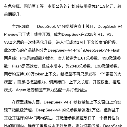
有色金属、国防军工等。本周公告的计划减持规模为141.9亿元，较
前期提升。
主题·风向——DeepSeek V4预览版官宣上线日，DeepSeek-V4
Preview已正式上线并开源，成为DeepSeek在2025年R1、V3、
V3.2之后的一次体系化升级，进入“低成本1M上下文长度”的阶段。
此次发布的产品结构分为DeepSeek-V4-Pro与DeepSeek-V4-Flash
两条线：Pro是旗舰能力版本，官方披露为1.6T总参数、49B激活参
数；Flash是高速度、低成本版本，为284B总参数、13B激活参数，
两者均支持100万token上下文。新模型不再只是发布一个“更强的大
模型”，而是把模型能力、调用接口、上下文长度、开源权重、推理
模式、Agent场景和国产算力适配一并打包推出。
在模型规格方面，DeepSeek V4 在参数量和上下文窗口上均实
现了指数级跨越。DeepSeek-V4 的总参数量逼近1万亿，但得益于
其极其强悍的MoE架构演进，其激活参数被控制在了一个极具性价
比的区间内，确保了推理成本不升反降。更为惊艳的是，DeepSeek