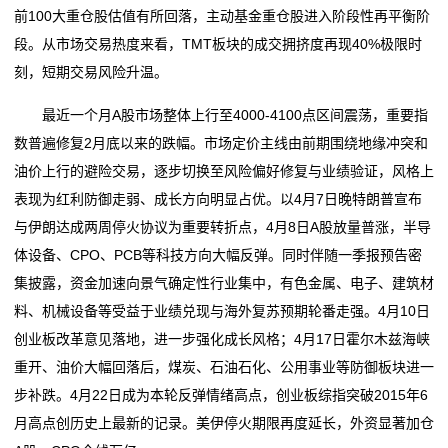
前100大重仓股估值有所回落，主动基金重仓股进入阶段性再平衡阶
段。从市场交易热度来看，TMT板块的成交拥挤度再现40%极限时
刻，短期交易风险升温。
最近一个月A股市场整体上行至4000-4100点区间震荡，重要指
数普遍修复2月底以来的跌幅。市场定价主线由前期围绕地缘冲突和
油价上行的避险交易，逐步切换至风险偏好修复与业绩验证，风格上
表现为红利防御走弱、成长方向明显占优。以4月7日晚特朗普宣布
与伊朗达成两周停火协议为重要转折点，4月8日A股放量普涨，半导
体设备、CPO、PCB等科技方向大幅反弹。同时伴随一季报预告密
集披露，资金加速向景气确定性行业集中，有色金属、电子、建筑材
料、机械设备等受益于业绩兑现与海外复苏预期轮番走强。4月10日
创业板改革意见落地，进一步强化成长风格；4月17日霍尔木兹海峡
重开、油价大幅回落后，煤炭、石油石化、公用事业等防御板块进一
步补跌。4月22日成为本轮反弹情绪高点，创业板综指突破2015年6
月高点创历史上最新的记录。美伊停火期限再度延长，外资显著加仓