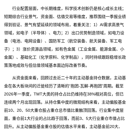
行业配置层面，中长期维度，科学技术创新仍是核心成长主线；
短期综合行业景气、资金面、估值交易等维度，推荐围绕一季报业绩
得到验证、景气有望延续的领域布局，着重关注：1）AI需求高景气
领域，如电子（半导体）、电力；2）出口优势制造领域，如电力设
备（电池、电网设备）、国防军工（航空装备、航天装备、军工电
子）；3）涨价资源品领域，如有色金属（工业金属、能源金属、小
金属）、基础化工（化学原料、化学制品），同时持续跟踪稳增长政
策落地成效与低估值领域基本面边际改善节奏。
从资金面来看，回顾过去近二十年的主动基金持仓数据，主动基
金在各大板块间的迁徙经历了清晰的“抱团-瓦解-再抱团”周期。截至
2026年一季度，TMT大类的持仓占比仍维持在38%相对高位，但已
连续两个月出现回落。从持仓集中度的微观结构来看，主动偏股基金
前10、20、50大重仓股占重仓总市值比重触顶回落。行业集中度层
面，重仓前1大行业的占比趋于回落，而前3、5大行业重仓市值占比
回升。从主动偏股基金重仓股的估值水平来看，主动基金前20大、