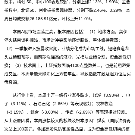
数中，科创 50、中小100表现较好，分别上涨2.13%、1.90%；主要
指数中，北证50、创业板指表现较弱，分别下跌2.46%、0.29%。本
周日均成交额26,185.91亿元，环比上升11.0%。
本周A股市场震荡走高，根本原因包括：（1）地缘方面，美伊
停火结束谈判搁浅，市场对冲突影响逐步脱敏，整体维持震荡；
（2）一季报进入披露收官期，业绩分化成为市场主线，锂电赛道龙
头业绩超预期，而前期涨幅高的液冷、光模块业绩兑现，资金高低切
换；（3）技术面上，上证指数面临4100点整数关口，也是前期密集
成交区，本周量能未能消化上方套牢盘，导致指数在触及阻力位后买
盘衰竭。
从行业上看，本周申万一级行业涨多跌少，煤炭（3.93%）、电
子（3.11%）、石油石化（2.66%）等表现较好；农林牧渔
（-3.15%）、综合（-3.00%）、传媒（-2.69%）等表现相对较差。
从上涨原因看，本周涨幅较大的板块及根本原因：煤炭（国际油价再
次站上100美元，叠加高股息防御属性凸显，成为资金高低切换的核