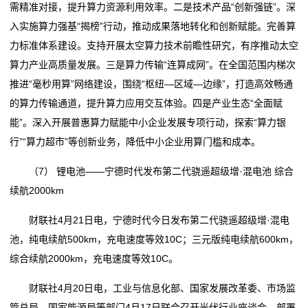
需精准对接，提升算力资源利用效率。二是技术产品“创新强链”。深
入实施算力强基“揭榜”行动，推动成果落地转化和创新赋能。完善算
力标准体系建设。支持开展太空算力技术前瞻性研究，有序推动太空
算力产业高质量发展。三是算力传输“连算成网”。在全国范围内梯次
推进“毫秒用算”网络建设，围绕“枢纽—区域—边缘”，打造高效畅通
的算力传输通道，提升算力应用交互体验。四是产业生态“全面赋
能”。深入开展普惠算力赋能中小企业发展专项行动，探索“算力银
行”“算力超市”等创新业务，降低中小企业用算门槛和成本。
（7） 锂电池——宁德时代发布第二代骁遥超级增·混电池 综合
续航2000km
财联社4月21日电，宁德时代今日发布第二代骁遥超级增·混电
池，纯电续航500km，充电速度等效10C；三元版纯电续航600km，
综合续航2000km，充电速度等效10C。
财联社4月20日电，工业与信息化部、国家发展改革委、市场监
管总局、国家能源局等部门4月17日联合召开光伏行业座谈会，部署