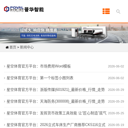
首
页
产
首页
>
新闻中心
品
中
星空体育官方平台：市场费用Word模板
2026-06-02
心
星空体育官方平台：第一个标签小图列表
2026-06-02
产
星空体育官方平台：浙版传媒(601921)_最新价格_行情_走势
2026-05-29
品
图—东方财富网
星空体育官方平台：天海防务(300008)_最新价格_行情_走势
2026-05-29
知
图—东方财富网
星空体育官方平台：发挥货币政策工具效能 让“匠心制造”底气
2026-05-25
识
更足
星空体育官方平台：2026立式车床生产厂商推荐CK5116立式
2026-05-19